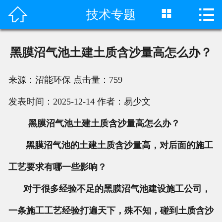



技术专题
首页

产品中心
黑膜沼气池土建土质含沙量高怎么办？
成功案例
来源：沼能环保
点击量：
759
客户评价
发表时间：2025-12-14
作者：易少文
荣誉资质
黑膜沼气池土建土质含沙量高怎么办？
新闻动态
黑膜沼气池的土建土质含沙量高，对后面的施工
工艺要求有哪一些影响？
工程视频
对于很多经验不足的黑膜沼气池建设施工公司，
关于我们
一条施工工艺经验打遍天下，殊不知，碰到土质含沙
联系我们