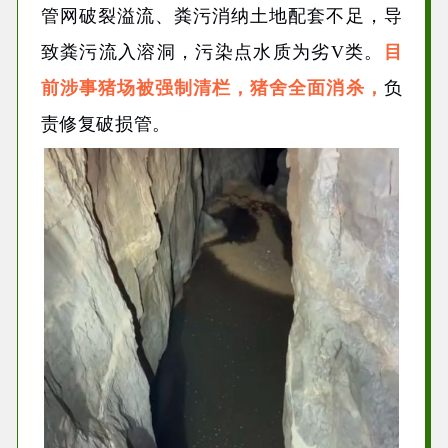
管网破裂溢流、粪污消纳土地配套不足，导
致粪污流入溶洞，污染点水质为劣V类。
目
前涉事猪场被强制清栏，猪舍全面消杀，
负
责修复破损管。