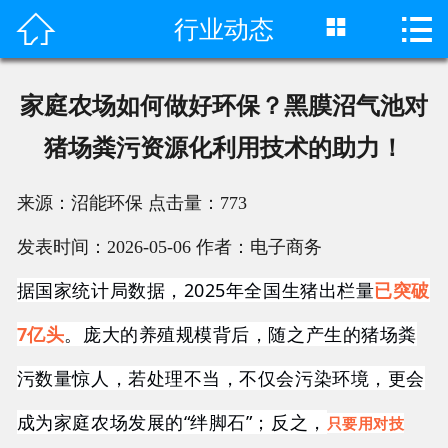



行业动态
首页

产品中心
家庭农场如何做好环保？黑膜沼气池对
成功案例
猪场粪污资源化利用技术的助力！
客户评价
来源：沼能环保
点击量：
773
荣誉资质
发表时间：2026-05-06
作者：电子商务
新闻动态
据国家统计局数据，2025年全国生猪出栏量
已突破
7亿头
。庞大的养殖规模背后，随之产生的猪场粪
工程视频
污数量惊人，若处理不当，不仅会污染环境，更会
关于我们
成为家庭农场发展的“绊脚石”；反之，
只要用对技
联系我们